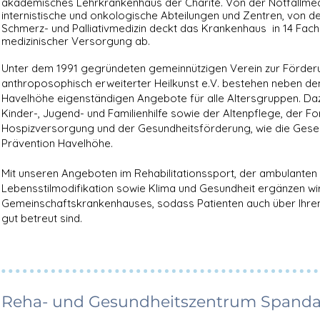
akademisches Lehrkrankenhaus der Charité. Von der Notfallmedi
internistische und onkologische Abteilungen und Zentren, von der
Schmerz- und Palliativmedizin deckt das Krankenhaus in 14 Fach
medizinischer Versorgung ab.
Unter dem 1991 gegründeten gemeinnützigen Verein zur Förder
anthroposophisch erweiterter Heilkunst e.V. bestehen neben d
Havelhöhe
eigenständigen Angebote für alle Altersgruppen. Daz
Kinder-, Jugend- und Familienhilfe sowie der Altenpflege, der Fo
Hospizversorgung und der Gesundheitsförderung, wie die Gesel
Prävention Havelhöhe.
Mit unseren Angeboten im Rehabilitationssport, der ambulanten 
Lebensstilmodifikation sowie Klima und Gesundheit ergänzen w
Gemeinschaftskrankenhauses, sodass Patienten auch über Ihren
gut betreut sind.
Reha- und Gesundheitszentrum Spanda