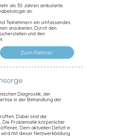
mehr als 30 Jahren ambulante
iabetologie an.
und Teilnehmern ein umfassendes
men anzubieten. Durch den
icherstellen und den
n.
Zum Partner
chsorge
nischen Diagnostik, der
ertise in der Behandlung der
offen. Dabei sind die
 Die Problematik körperlicher
offenen. Dem aktuellen Defizit in
ird mit dieser Netzwerkbildung