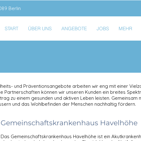
89 Berlin
START
ÜBER UNS
ANGEBOTE
JOBS
MEHR
heits- und Präventionsangebote arbeiten wir eng mit einer Vielz
e Partnerschaften können wir unseren Kunden ein breites Spek
trag zu einem gesunden und aktiven Leben leisten. Gemeinsam m
sern und das Wohlbefinden der Menschen nachhaltig fördern.
Gemeinschaftskrankenhaus Havelhöhe
Das Gemeinschaftskrankenhaus Havelhöhe ist ein Akutkrankenha