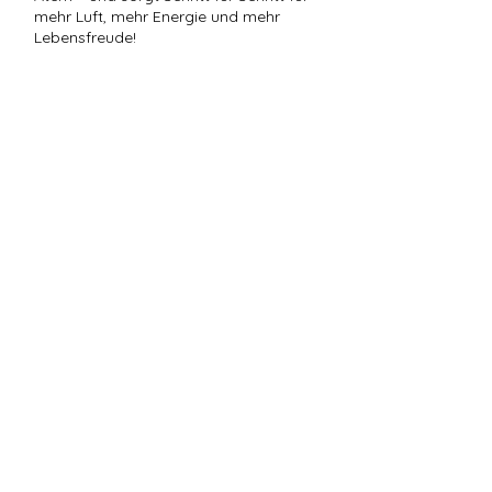
mehr Luft, mehr Energie und mehr
Lebensfreude!
Termine jeweils mittwochs:
Zoom 1 : 11.15 bis 12.15 Uhr
Zoom 2: 14.30 bis 15.30 Uhr
Zoom 3: 16.00 bis 17.00 Uhr
Zoom 4: 17.15 bis 18.15 Uhr
Vereinbaren Sie ein
unverbindliches Probetraining
unter
030 36501 137
.
Ihre Übungsleiterin:
Elena Deppe